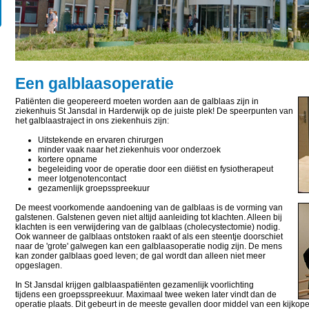
Een galblaasoperatie
Patiënten die geopereerd moeten worden aan de galblaas zijn in
ziekenhuis St Jansdal in Harderwijk op de juiste plek! De speerpunten van
het galblaastraject in ons ziekenhuis zijn:
Uitstekende en ervaren chirurgen
minder vaak naar het ziekenhuis voor onderzoek
kortere opname
begeleiding voor de operatie door een diëtist en fysiotherapeut
meer lotgenotencontact
gezamenlijk groepsspreekuur
De meest voorkomende aandoening van de galblaas is de vorming van
galstenen. Galstenen geven niet altijd aanleiding tot klachten. Alleen bij
klachten is een verwijdering van de galblaas (cholecystectomie) nodig.
Ook wanneer de galblaas ontstoken raakt of als een steentje doorschiet
naar de 'grote' galwegen kan een galblaasoperatie nodig zijn. De mens
kan zonder galblaas goed leven; de gal wordt dan alleen niet meer
opgeslagen.
In St Jansdal krijgen galblaaspatiënten gezamenlijk voorlichting
tijdens een groepsspreekuur. Maximaal twee weken later vindt dan de
operatie plaats. Dit gebeurt in de meeste gevallen door middel van een kijkope